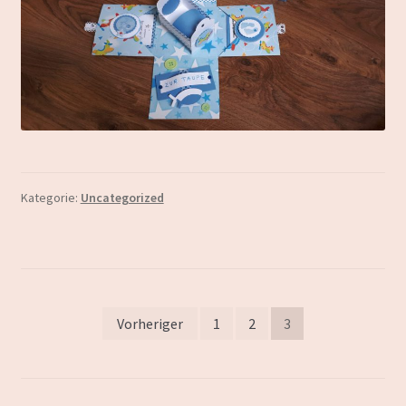
Kategorie:
Uncategorized
Seitennummerierung
Vorheriger
1
2
3
der
Beiträge