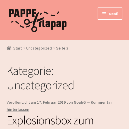
Zur
Zum
Menü
Navigation
Inhalt
springen
springen
Home
Start
Uncategorized
Seite 3
Kontakt
Kategorie:
Instagram
Uncategorized
Unterm
Shop
öffnen
Veröffentlicht am
17. Februar 2019
von
NoahG
—
Kommentar
hinterlassen
Explosionsbox zum