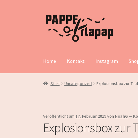
Zur
Zum
Navigation
Inhalt
springen
springen
Home
Kontakt
Instagram
Sho
Start
Uncategorized
Explosionsbox zur Tau
Veröffentlicht am
17. Februar 2019
von
NoahG
—
Ko
Explosionsbox zur 