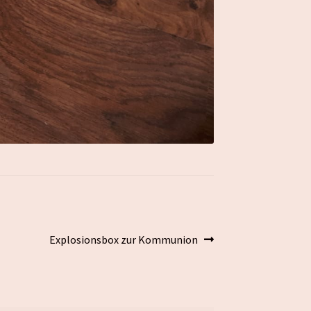
Nächster
Explosionsbox zur Kommunion
Beitrag: