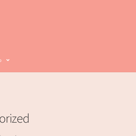
p
orized