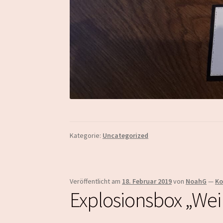
Kategorie:
Uncategorized
Veröffentlicht am
18. Februar 2019
von
NoahG
—
Ko
Explosionsbox „We