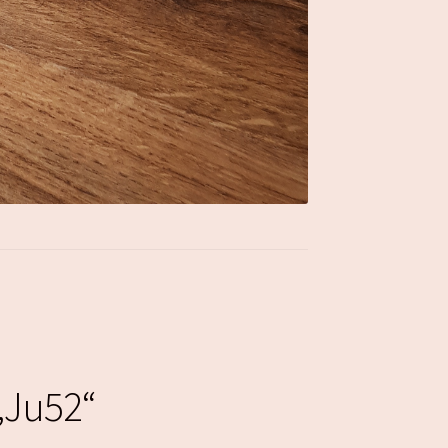
„Ju52“