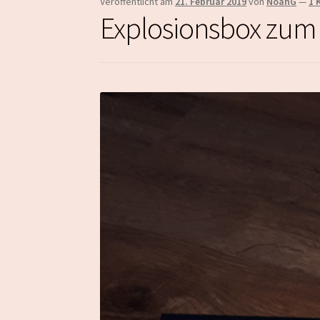
Veröffentlicht am
21. Februar 2019
von
NoahG
—
1 
Explosionsbox zum