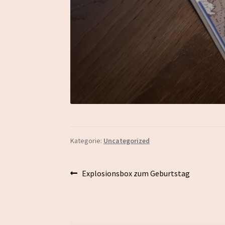
Kategorie:
Uncategorized
Beitragsnavigation
Vorheriger
Explosionsbox zum Geburtstag
Beitrag: