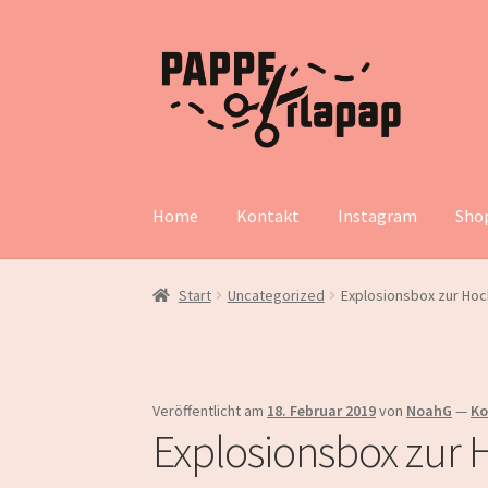
Zur
Zum
Navigation
Inhalt
springen
springen
Home
Kontakt
Instagram
Sho
Start
Uncategorized
Explosionsbox zur Hoc
Veröffentlicht am
18. Februar 2019
von
NoahG
—
Ko
Explosionsbox zur 