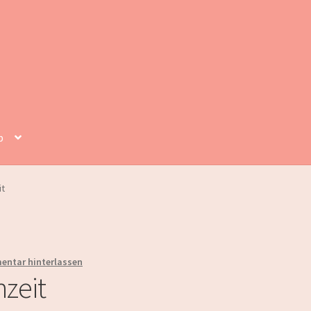
p
it
ntar hinterlassen
zeit