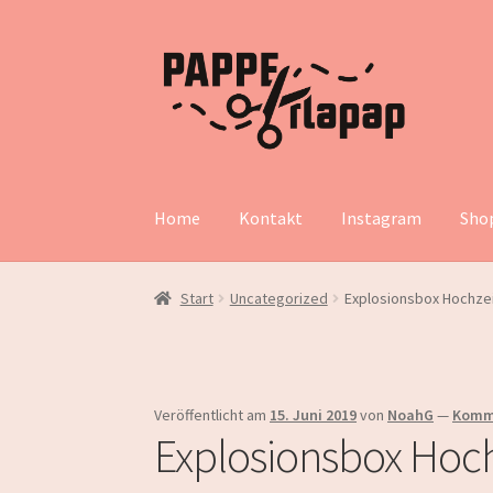
Zur
Zum
Navigation
Inhalt
springen
springen
Home
Kontakt
Instagram
Sho
Start
Uncategorized
Explosionsbox Hochze
Veröffentlicht am
15. Juni 2019
von
NoahG
—
Komme
Explosionsbox Hoch